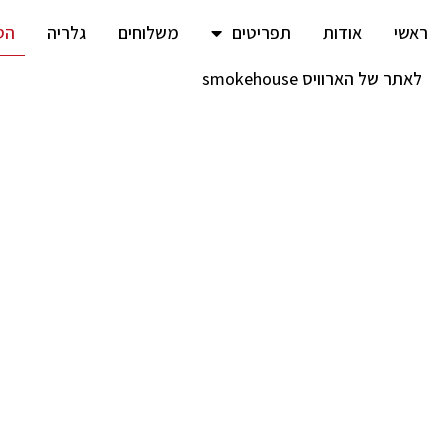
ראשי
אודות
תפריטים
משלוחים
גלריה
הס
לאתר של הארוויס smokehouse
נגישות
נגישות באתר האינטרנט
שיישאר נגיש בכל זמן. בין אם אתם בעלי מוגבלות פיזית ובין אם
המתאימות אשר בעזרתן, תוכלו להתאים את תצוגת האתר בעבור
תשמר בקובץ "קוקי" בדפדפן שלכם, כך שבפעם הבאה אשר תגיעו 
התאמות כל פעם מחדש, אלא האתר יחכה לכם מראש מותאם ומו