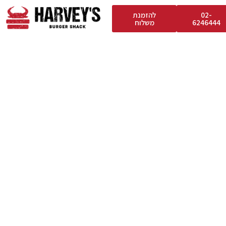
02-
להזמנת
6246444
משלוח
במתחם המסעדה
דה:
ם – יש, בסמוך למסעדה
שה
נה
ם מאובזרים ונגישים